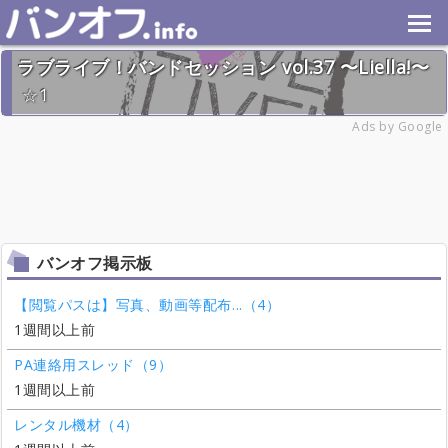
ラブライブ！バンドセッション vol.37 〜Liella!〜
1
2023年5月21日(日) 終了
Ads by Google
26名
バンオフ掲示板
【閲覧パスは】写真、動画等配布...（4）
1週間以上前
PA連絡用スレッド（9）
1週間以上前
レンタル機材（4）