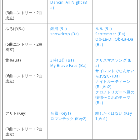
Dancin' All Night (B
a)
(3曲エントリー・2曲
成立)
ふろげ(Ba)
銀河 (Ba)
ルル (Ba)
snowdrop (Ba)
September (Ba)
Ob-La-Di, Ob-La-Da
(5曲エントリー・2曲
(Ba)
成立)
黄色(Ba)
3時12分 (Ba)
クリスマスソング (B
My Brave Face (Ba)
a)
サイレントでなんかい
(6曲エントリー・2曲
られない (Ba)
成立)
ナイトルーティーン
(Ba,Vo2)
クロノトリガー〜風の
憧憬〜ロボのテーマ
(Ba)
アリト(Key)
台風 (Key1)
離したくはない (Key
ロマンチック (Key2)
1,Vo1)
(3曲エントリー・2曲
成立)