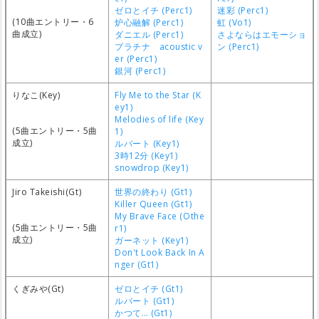
ゼロとイチ (Perc1)
迷彩 (Perc1)
(10曲エントリー・6
炉心融解 (Perc1)
虹 (Vo1)
曲成立)
ダニエル (Perc1)
さよならはエモーショ
プラチナ acoustic v
ン (Perc1)
er (Perc1)
銀河 (Perc1)
りなこ(Key)
Fly Me to the Star (K
ey1)
Melodies of life (Key
(5曲エントリー・5曲
1)
成立)
ルバート (Key1)
3時12分 (Key1)
snowdrop (Key1)
Jiro Takeishi(Gt)
世界の終わり (Gt1)
Killer Queen (Gt1)
My Brave Face (Othe
(5曲エントリー・5曲
r1)
成立)
ガーネット (Key1)
Don't Look Back In A
nger (Gt1)
くぎみや(Gt)
ゼロとイチ (Gt1)
ルバート (Gt1)
かつて… (Gt1)