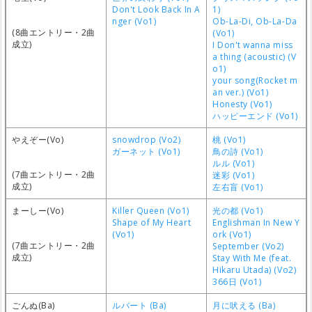
Don't Look Back In A
1)
nger (Vo1)
Ob-La-Di, Ob-La-Da
(8曲エントリー・2曲
(Vo1)
成立)
I Don't wanna miss
a thing (acoustic) (V
o1)
your song(Rocket m
an ver.) (Vo1)
Honesty (Vo1)
ハッピーエンド (Vo1)
やえぞー(Vo)
snowdrop (Vo2)
桃 (Vo1)
ガーネット (Vo1)
鳥の詩 (Vo1)
ルル (Vo1)
(7曲エントリー・2曲
迷彩 (Vo1)
成立)
左右盲 (Vo1)
まーしー(Vo)
Killer Queen (Vo1)
光の都 (Vo1)
Shape of My Heart
Englishman In New Y
(Vo1)
ork (Vo1)
(7曲エントリー・2曲
September (Vo2)
成立)
Stay With Me (feat.
Hikaru Utada) (Vo2)
366日 (Vo1)
ごんぬ(Ba)
ルバート (Ba)
月に吠える (Ba)