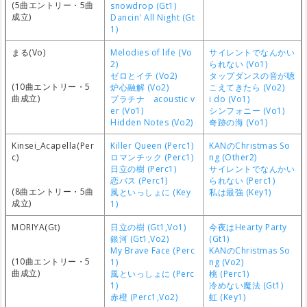
(5曲エントリー・5曲
snowdrop (Gt1)
成立)
Dancin' All Night (Gt
1)
まる(Vo)
Melodies of life (Vo
サイレントでなんかい
2)
られない (Vo1)
ゼロとイチ (Vo2)
タップダンスの音が聴
(10曲エントリー・5
炉心融解 (Vo2)
こえてきたら (Vo2)
曲成立)
プラチナ acoustic v
i do (Vo1)
er (Vo1)
シンフォニー (Vo1)
Hidden Notes (Vo2)
奇跡の海 (Vo1)
Kinsei_Acapella(Per
Killer Queen (Perc1)
KANのChristmas So
c)
ロマンチック (Perc1)
ng (Other2)
日立の樹 (Perc1)
サイレントでなんかい
恋バス (Perc1)
られない (Perc1)
(8曲エントリー・5曲
風といっしょに (Key
私は最強 (Key1)
成立)
1)
MORIYA(Gt)
日立の樹 (Gt1,Vo1)
今夜はHearty Party
銀河 (Gt1,Vo2)
(Gt1)
My Brave Face (Perc
KANのChristmas So
(10曲エントリー・5
1)
ng (Vo2)
曲成立)
風といっしょに (Perc
桃 (Perc1)
1)
冷めない魔法 (Gt1)
赤橙 (Perc1,Vo2)
虹 (Key1)