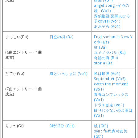
綺麗 (Vo1)
angel song –イヴの
鐘– (Vo1)
探偵物語(薬師丸ひろ
子cover) (Vo1)
あおぞら (Vo1)
まっこい(Ba)
日立の樹 (Ba)
Englishman In New Y
ork (Ba)
虹 (Ba)
(6曲エントリー・1曲
ユメノツバサ (Ba)
成立)
奇跡の海 (Ba)
storia (Ba)
とてぃ(Vo)
風といっしょに (Vo1)
私は最強 (Vo1)
September (Vo3)
catch the moment
(7曲エントリー・1曲
(Vo1)
成立)
青春コンプレックス
(Vo1)
ドラ１独走 (Vo1)
飾りじゃないのよ涙は
(Vo1)
りょ〜(Gt)
3時12分 (Gt1)
桃 (Gt1)
sync feat.内村友美
(Gt1)