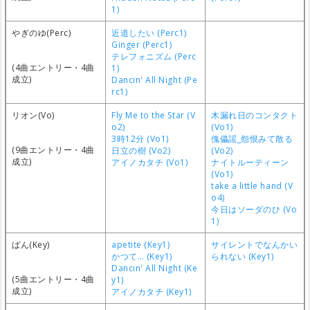
1)
やぎのゆ(Perc)
近道したい (Perc1)
Ginger (Perc1)
テレフォニズム (Perc
(4曲エントリー・4曲
1)
成立)
Dancin' All Night (Pe
rc1)
リオン(Vo)
Fly Me to the Star (V
木漏れ日のコンタクト
o2)
(Vo1)
3時12分 (Vo1)
傀儡謡_怨恨みて散る
(9曲エントリー・4曲
日立の樹 (Vo2)
(Vo2)
成立)
アイノカタチ (Vo1)
ナイトルーティーン
(Vo1)
take a little hand (V
o4)
今日はソーダのひ (Vo
1)
ばん(Key)
apetite (Key1)
サイレントでなんかい
かつて… (Key1)
られない (Key1)
Dancin' All Night (Ke
(5曲エントリー・4曲
y1)
成立)
アイノカタチ (Key1)