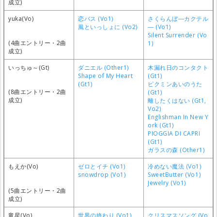
成立)
yuka(Vo)
恋バス (Vo1)
さくらんぼ―カクテル
風といっしょに (Vo2)
― (Vo1)
Silent Surrender (Vo
(4曲エントリー・2曲
1)
成立)
いっちゅ～(Gt)
ダニエル (Other1)
木漏れ日のコンタクト
Shape of My Heart
(Gt1)
(Gt1)
ピクミンあいのうた
(8曲エントリー・2曲
(Gt1)
成立)
離したくはない (Gt1,
Vo2)
Englishman In New Y
ork (Gt1)
PIOGGIA DI CAPRI
(Gt1)
ガラスの森 (Other1)
もえか(Vo)
ゼロとイチ (Vo1)
冷めない魔法 (Vo1)
snowdrop (Vo1)
SweetButter (Vo1)
Jewelry (Vo1)
(5曲エントリー・2曲
成立)
竜星(Vo)
世界の終わり (Vo1)
クリスマスソング (Vo