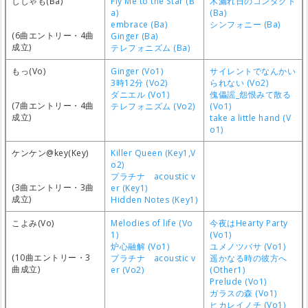
ししゃも(Ba)
Fly Me to the Star (B
木漏れ日のコンタクト
a)
(Ba)
embrace (Ba)
シンフォニー (Ba)
(6曲エントリー・4曲
Ginger (Ba)
成立)
テレフォニズム (Ba)
もっ(Vo)
Ginger (Vo1)
サイレントでなんかい
3時12分 (Vo2)
られない (Vo2)
ダニエル (Vo1)
傀儡謡_怨恨みて散る
(7曲エントリー・4曲
テレフォニズム (Vo2)
(Vo1)
成立)
take a little hand (V
o1)
ケンケン@key(Key)
Killer Queen (Key1,V
o2)
プラチナ acoustic v
(3曲エントリー・3曲
er (Key1)
成立)
Hidden Notes (Key1)
こよみ(Vo)
Melodies of life (Vo
今夜はHearty Party
1)
(Vo1)
炉心融解 (Vo1)
ユメノツバサ (Vo1)
(10曲エントリー・3
プラチナ acoustic v
遥かなる時の彼方へ
曲成立)
er (Vo2)
(Other1)
Prelude (Vo1)
ガラスの森 (Vo1)
ヒカレイノチ (Vo1)