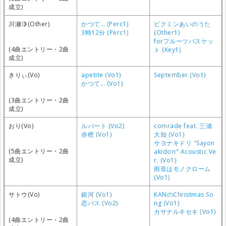
成立)
川瀬🍋(Other)
かつて… (Perc1)
ピクミンあいのうた
3時12分 (Perc1)
(Other1)
forフルーツバスケッ
(4曲エントリー・2曲
ト (Key1)
成立)
きりぃ(Vo)
apetite (Vo1)
September (Vo1)
かつて… (Vo1)
(3曲エントリー・2曲
成立)
おり(Vo)
ルバート (Vo2)
comrade feat. 三浦
赤橙 (Vo1)
大知 (Vo1)
サヨナキドリ "Sayon
(5曲エントリー・2曲
akidori" Acoustic Ve
成立)
r. (Vo1)
雨音はモノクローム
(Vo1)
サトウ(Vo)
銀河 (Vo1)
KANのChristmas So
恋バス (Vo2)
ng (Vo1)
カサナルキセキ (Vo1)
(4曲エントリー・2曲