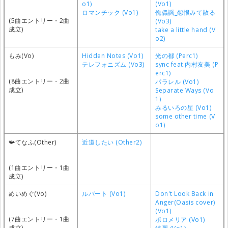
o1)
(Vo1)
ロマンチック (Vo1)
傀儡謡_怨恨みて散る
(5曲エントリー・2曲
(Vo3)
成立)
take a little hand (V
o2)
もみ(Vo)
Hidden Notes (Vo1)
光の都 (Perc1)
テレフォニズム (Vo3)
sync feat.内村友美 (P
erc1)
(8曲エントリー・2曲
パラレル (Vo1)
成立)
Separate Ways (Vo
1)
みるいろの星 (Vo1)
some other time (V
o1)
📯てなふ(Other)
近道したい (Other2)
(1曲エントリー・1曲
成立)
めいめぐ(Vo)
ルバート (Vo1)
Don't Look Back in
Anger(Oasis cover)
(Vo1)
(7曲エントリー・1曲
ポロメリア (Vo1)
成立)