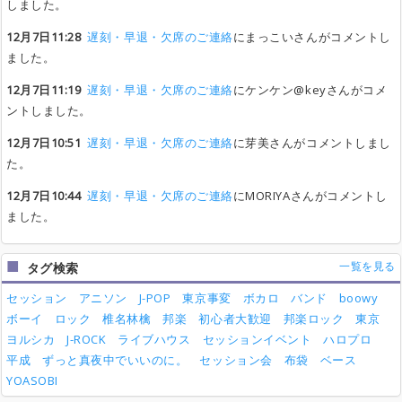
しました。
12月7日11:28
遅刻・早退・欠席のご連絡
にまっこいさんがコメントし
ました。
12月7日11:19
遅刻・早退・欠席のご連絡
にケンケン@keyさんがコメ
ントしました。
12月7日10:51
遅刻・早退・欠席のご連絡
に芽美さんがコメントしまし
た。
12月7日10:44
遅刻・早退・欠席のご連絡
にMORIYAさんがコメントし
ました。
一覧を見る
タグ検索
セッション
アニソン
J-POP
東京事変
ボカロ
バンド
boowy
ボーイ
ロック
椎名林檎
邦楽
初心者大歓迎
邦楽ロック
東京
ヨルシカ
J-ROCK
ライブハウス
セッションイベント
ハロプロ
平成
ずっと真夜中でいいのに。
セッション会
布袋
ベース
YOASOBI