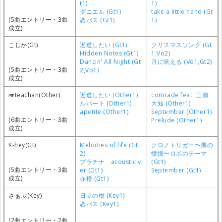
t1)
1)
ダニエル (Gt1)
take a little hand (Gt
(5曲エントリー・3曲
恋バス (Gt1)
1)
成立)
こじか(Gt)
近道したい (Gt1)
クリスマスソング (Gt
Hidden Notes (Gt1)
1,Vo2)
Dancin' All Night (Gt
月に吠える (Vo1,Gt2)
(5曲エントリー・3曲
2,Vo1)
成立)
🎺teachan(Other)
近道したい (Other1)
comrade feat. 三浦
ルバート (Other1)
大知 (Other1)
apetite (Other1)
September (Other1)
(6曲エントリー・3曲
Prelude (Other1)
成立)
K-hey(Gt)
Melodies of life (Gt
クロノトリガー〜風の
2)
憧憬〜ロボのテーマ
プラチナ acoustic v
(Gt1)
(5曲エントリー・3曲
er (Gt1)
September (Gt1)
成立)
赤橙 (Gt1)
さぁぶ(Key)
日立の樹 (Key1)
恋バス (Key1)
(2曲エントリー・2曲