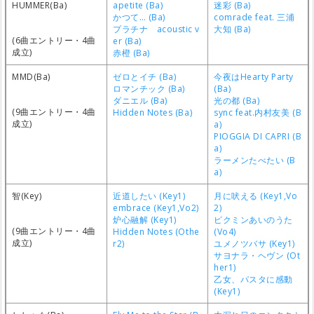
HUMMER(Ba)
apetite (Ba)
迷彩 (Ba)
かつて… (Ba)
comrade feat. 三浦
プラチナ acoustic v
大知 (Ba)
(6曲エントリー・4曲
er (Ba)
成立)
赤橙 (Ba)
MMD(Ba)
ゼロとイチ (Ba)
今夜はHearty Party
ロマンチック (Ba)
(Ba)
ダニエル (Ba)
光の都 (Ba)
(9曲エントリー・4曲
Hidden Notes (Ba)
sync feat.内村友美 (B
成立)
a)
PIOGGIA DI CAPRI (B
a)
ラーメンたべたい (B
a)
智(Key)
近道したい (Key1)
月に吠える (Key1,Vo
embrace (Key1,Vo2)
2)
炉心融解 (Key1)
ピクミンあいのうた
(9曲エントリー・4曲
Hidden Notes (Othe
(Vo4)
成立)
r2)
ユメノツバサ (Key1)
サヨナラ・ヘヴン (Ot
her1)
乙女、パスタに感動
(Key1)