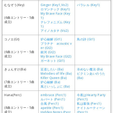
むなぞう(Key)
Ginger (Key1,Vo2)
パラレル (Key1)
ロマンチック (Key1)
My Brave Face (Key
(6曲エントリー・5曲
1)
成立)
テレフォニズム (Key
1)
アイノカタチ (Vo2)
コノエ(Gt)
炉心融解 (Gt1)
鳥の詩 (Gt1)
プラチナ acoustic v
er (Gt2)
(6曲エントリー・5曲
銀河 (Gt2)
成立)
My Brave Face (Gt2)
ガーネット (Gt1)
きょんすけ(Ba)
近道したい (Ba)
冷めない魔法 (Ba)
Melodies of life (Ba)
ピクミンあいのうた
Killer Queen (Ba)
(Ba)
(7曲エントリー・5曲
炉心融解 (Ba)
成立)
風といっしょに (Ba)
Hana(Perc)
embrace (Perc1)
今夜はHearty Party
ルバート (Perc1)
(Perc1)
台風 (Perc1)
私は最強 (Perc1)
(8曲エントリー・5曲
apetite (Perc1)
ナイトルーティーン
成立)
Hidden Notes (Perc
(Perc1)