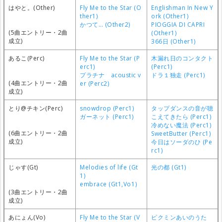
はやと。(Other)
Fly Me to the Star (O
Englishman In New Y
ther1)
ork (Other1)
かつて… (Other2)
PIOGGIA DI CAPRI
(5曲エントリー・2曲
(Other1)
成立)
366日 (Other1)
あるこ(Perc)
Fly Me to the Star (P
木漏れ日のコンタクト
erc1)
(Perc1)
プラチナ acoustic v
ドラ１独走 (Perc1)
(4曲エントリー・2曲
er (Perc2)
成立)
とり@チキン(Perc)
snowdrop (Perc1)
タップダンスの音が聴
ガーネット (Perc1)
こえてきたら (Perc1)
冷めない魔法 (Perc1)
(6曲エントリー・2曲
SweetButter (Perc1)
成立)
今日はソーダのひ (Pe
rc1)
じゃす(Gt)
Melodies of life (Gt
光の都 (Gt1)
1)
embrace (Gt1,Vo1)
(3曲エントリー・2曲
成立)
あにょん(Vo)
Fly Me to the Star (V
ピクミンあいのうた