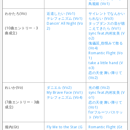
鳥籠姫 (Vo1)
わかたろ(Vo)
近道したい (Vo1)
サイレントでなんかい
テレフォニズム (Vo1)
られない (Vo3)
Dancin' All Night (Vo
タップダンスの音が聴
(10曲エントリー・3
2)
こえてきたら (Vo1)
曲成立)
sync feat.内村友美 (V
o2)
傀儡謡_怨恨みて散る
(Vo4)
Romantic Flight (Vo
1)
take a little hand (V
o3)
恋の天使 舞い降りて
(Vo2)
れいか(Vo)
ダニエル (Vo2)
光の都 (Vo2)
My Brave Face (Vo1)
sync feat.内村友美 (V
テレフォニズム (Vo4)
o1)
(7曲エントリー・3曲
恋の天使 舞い降りて
成立)
(Vo1)
forフルーツバスケッ
ト (Vo1)
堀内(Gt)
Fly Me to the Star (G
Romantic Flight (Gt