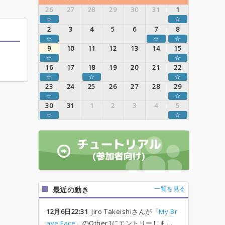
26
27
28
29
30
31
1
☆
☆
2
3
4
5
6
7
8
☆
☆
☆
9
10
11
12
13
14
15
☆
☆
16
17
18
19
20
21
22
☆
☆
☆
23
24
25
26
27
28
29
☆
☆
30
31
1
2
3
4
5
☆
☆
一覧を見る
最近の動き
12月6日22:31
Jiro Takeishiさんが
「My Br
ave Face」
のOther1にエントリーしまし