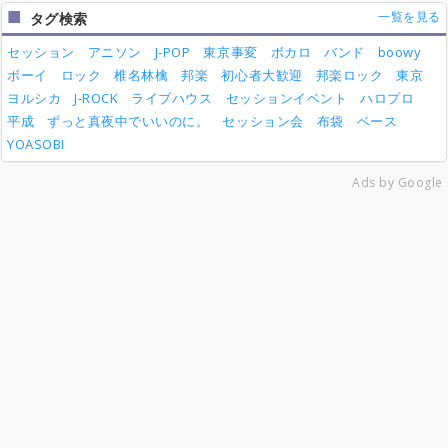
一覧を見る
タグ検索
セッション
アニソン
J-POP
東京事変
ボカロ
バンド
boowy
ボーイ
ロック
椎名林檎
邦楽
初心者大歓迎
邦楽ロック
東京
ヨルシカ
J-ROCK
ライブハウス
セッションイベント
ハロプロ
平成
ずっと真夜中でいいのに。
セッション会
布袋
ベース
YOASOBI
Ads by Google