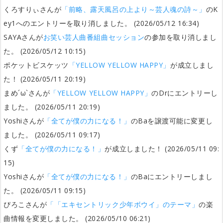
くろすりぃさんが
「前略、露天風呂の上より～芸人魂の詩～」
のK
ey1へのエントリーを取り消しました。 (2026/05/12 16:34)
SAYAさんが
お笑い芸人曲番組曲セッション
の参加を取り消しまし
た。 (2026/05/12 10:15)
ポケットビスケッツ
「YELLOW YELLOW HAPPY」
が成立しまし
た！ (2026/05/11 20:19)
まめ´ω`さんが
「YELLOW YELLOW HAPPY」
のDrにエントリーし
ました。 (2026/05/11 20:19)
Yoshiさんが
「全てが僕の力になる！」
のBaを譲渡可能に変更し
ました。 (2026/05/11 09:17)
くず
「全てが僕の力になる！」
が成立しました！ (2026/05/11 09:
15)
Yoshiさんが
「全てが僕の力になる！」
のBaにエントリーしまし
た。 (2026/05/11 09:15)
ぴろこさんが
「「エキセントリック少年ボウイ」のテーマ」
の楽
曲情報を変更しました。 (2026/05/10 06:21)