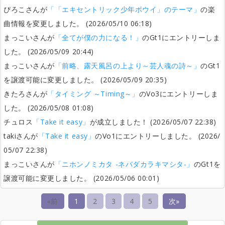
ぴろこさんが
「「エキセントリック少年ボウイ」のテーマ」
の楽
曲情報を変更しました。 (2026/05/10 06:18)
まっこいさんが
「全てが僕の力になる！」
のGt1にエントリーしま
した。 (2026/05/09 20:44)
まっこいさんが
「前略、露天風呂の上より～芸人魂の詩～」
のGt1
を譲渡可能に変更しました。 (2026/05/09 20:35)
きたろさんが
「タイミング ～Timing～」
のVo3にエントリーしま
した。 (2026/05/08 01:08)
チュロス
「Take it easy」
が成立しました！ (2026/05/07 22:38)
takiさんが
「Take it easy」
のVo1にエントリーしました。 (2026/
05/07 22:38)
まっこいさんが
「ニホンノミカタ -ネバダカラキマシタ-」
のGt1を
譲渡可能に変更しました。 (2026/05/06 00:01)
«前
1
2
3
4
5
次»