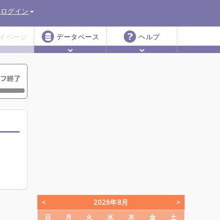
ログイン
イページ
データベース
ヘルプ
2026年8月
日
月
火
水
木
金
土