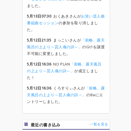
ました。
5月13日07:30
おくあきさんが
お笑い芸人曲
番組曲セッション
の参加を取り消しまし
た。
5月12日21:35
まっこいさんが
「前略、露天
風呂の上より～芸人魂の詩～」
のGt1を譲渡
不可能に変更しました。
5月12日16:36
NO PLAN
「前略、露天風呂
の上より～芸人魂の詩～」
が成立しまし
た！
5月12日16:36
くろすりぃさんが
「前略、露
天風呂の上より～芸人魂の詩～」
のBaにエ
ントリーしました。
一覧を見る
最近の書き込み