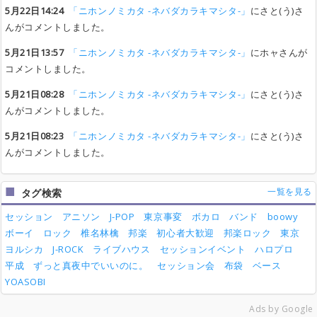
5月22日14:24
「ニホンノミカタ -ネバダカラキマシタ-」
にさと(う)さ
んがコメントしました。
5月21日13:57
「ニホンノミカタ -ネバダカラキマシタ-」
にホャさんが
コメントしました。
5月21日08:28
「ニホンノミカタ -ネバダカラキマシタ-」
にさと(う)さ
んがコメントしました。
5月21日08:23
「ニホンノミカタ -ネバダカラキマシタ-」
にさと(う)さ
んがコメントしました。
一覧を見る
タグ検索
セッション
アニソン
J-POP
東京事変
ボカロ
バンド
boowy
ボーイ
ロック
椎名林檎
邦楽
初心者大歓迎
邦楽ロック
東京
ヨルシカ
J-ROCK
ライブハウス
セッションイベント
ハロプロ
平成
ずっと真夜中でいいのに。
セッション会
布袋
ベース
YOASOBI
Ads by Google