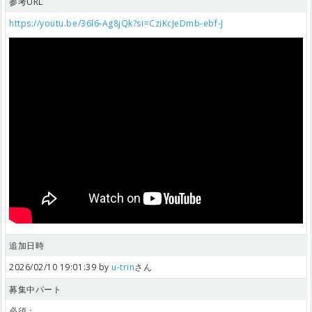
参考URL
https://youtu.be/36l6-Ag8jQk?si=CziKcJeDmb-ebf-J
追加日時
2026/02/10 19:01:39 by
u-trin
さん
募集中パート
必須：