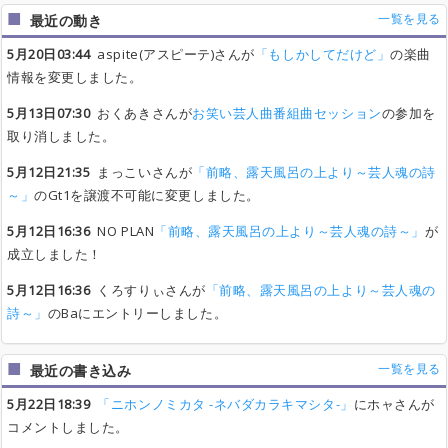
一覧を見る
最近の動き
5月20日03:44
aspite(アスピーテ)さんが
「もしかしてだけど」
の楽曲
情報を変更しました。
5月13日07:30
おくあきさんが
お笑い芸人曲番組曲セッション
の参加を
取り消しました。
5月12日21:35
まっこいさんが
「前略、露天風呂の上より～芸人魂の詩
～」
のGt1を譲渡不可能に変更しました。
5月12日16:36
NO PLAN
「前略、露天風呂の上より～芸人魂の詩～」
が
成立しました！
5月12日16:36
くろすりぃさんが
「前略、露天風呂の上より～芸人魂の
詩～」
のBaにエントリーしました。
一覧を見る
最近の書き込み
5月22日18:39
「ニホンノミカタ -ネバダカラキマシタ-」
にホャさんが
コメントしました。