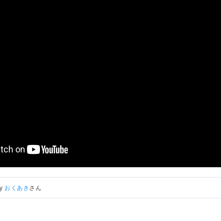
by
おくあき
さん