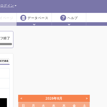
ログイン
イページ
データベース
ヘルプ
2026年8月
日
月
火
水
木
金
土