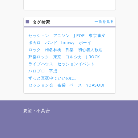
一覧を見る
タグ検索
セッション
アニソン
J-POP
東京事変
ボカロ
バンド
boowy
ボーイ
ロック
椎名林檎
邦楽
初心者大歓迎
邦楽ロック
東京
ヨルシカ
J-ROCK
ライブハウス
セッションイベント
ハロプロ
平成
ずっと真夜中でいいのに。
セッション会
布袋
ベース
YOASOBI
せ
要望・不具合