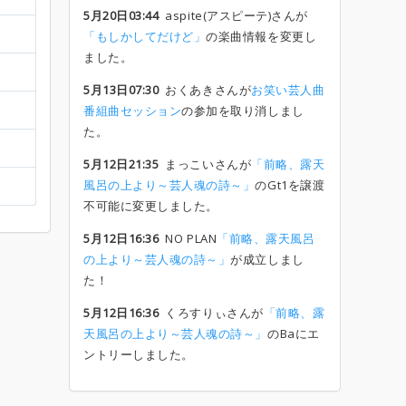
5月20日03:44
aspite(アスピーテ)さんが
「もしかしてだけど」
の楽曲情報を変更し
ました。
5月13日07:30
おくあきさんが
お笑い芸人曲
番組曲セッション
の参加を取り消しまし
た。
5月12日21:35
まっこいさんが
「前略、露天
風呂の上より～芸人魂の詩～」
のGt1を譲渡
不可能に変更しました。
5月12日16:36
NO PLAN
「前略、露天風呂
の上より～芸人魂の詩～」
が成立しまし
た！
5月12日16:36
くろすりぃさんが
「前略、露
天風呂の上より～芸人魂の詩～」
のBaにエ
ントリーしました。