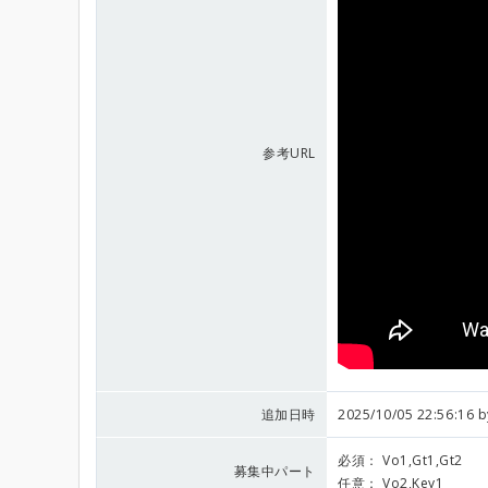
参考URL
追加日時
2025/10/05 22:56:16 
必須：
Vo1,Gt1,Gt2
募集中パート
任意：
Vo2,Key1