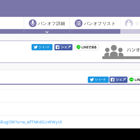
バンオフ詳細
バンオフリスト
マ
pj-5BagOM?si=w_wfTNKdGU4FWyUt