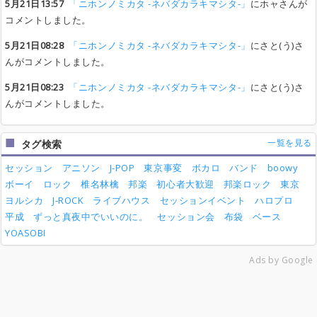
5月21日13:57
「ニホンノミカタ -ネバダカラキマシタ-」
にホャさんが
コメントしました。
5月21日08:28
「ニホンノミカタ -ネバダカラキマシタ-」
にさと(う)さ
んがコメントしました。
5月21日08:23
「ニホンノミカタ -ネバダカラキマシタ-」
にさと(う)さ
んがコメントしました。
一覧を見る
タグ検索
セッション
アニソン
J-POP
東京事変
ボカロ
バンド
boowy
ボーイ
ロック
椎名林檎
邦楽
初心者大歓迎
邦楽ロック
東京
ヨルシカ
J-ROCK
ライブハウス
セッションイベント
ハロプロ
平成
ずっと真夜中でいいのに。
セッション会
布袋
ベース
YOASOBI
Ads by Google