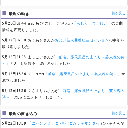
一覧を見る
最近の動き
5月20日03:44
aspite(アスピーテ)さんが
「もしかしてだけど」
の楽曲
情報を変更しました。
5月13日07:30
おくあきさんが
お笑い芸人曲番組曲セッション
の参加を
取り消しました。
5月12日21:35
まっこいさんが
「前略、露天風呂の上より～芸人魂の詩
～」
のGt1を譲渡不可能に変更しました。
5月12日16:36
NO PLAN
「前略、露天風呂の上より～芸人魂の詩～」
が
成立しました！
5月12日16:36
くろすりぃさんが
「前略、露天風呂の上より～芸人魂の
詩～」
のBaにエントリーしました。
一覧を見る
最近の書き込み
5月22日18:39
「ニホンノミカタ -ネバダカラキマシタ-」
にホャさんが