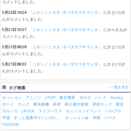
コメントしました。
5月22日14:24
「ニホンノミカタ -ネバダカラキマシタ-」
にさと(う)さ
んがコメントしました。
5月21日13:57
「ニホンノミカタ -ネバダカラキマシタ-」
にホャさんが
コメントしました。
5月21日08:28
「ニホンノミカタ -ネバダカラキマシタ-」
にさと(う)さ
んがコメントしました。
5月21日08:23
「ニホンノミカタ -ネバダカラキマシタ-」
にさと(う)さ
んがコメントしました。
一覧を見る
タグ検索
セッション
アニソン
J-POP
東京事変
ボカロ
バンド
boowy
ボーイ
ロック
椎名林檎
邦楽
初心者大歓迎
邦楽ロック
東京
ヨルシカ
J-ROCK
ライブハウス
セッションイベント
ハロプロ
平成
ずっと真夜中でいいのに。
セッション会
布袋
ベース
YOASOBI