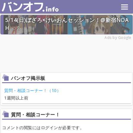
5/14(日)ぼざろ×けいおんセッション！@新宿NOA
H
2
2023年5月14日(日) 終了
Ads by Google
18名
バンオフ掲示板
質問・相談コーナー！（10）
1週間以上前
質問・相談コーナー！
コメントの閲覧にはログインが必要です。