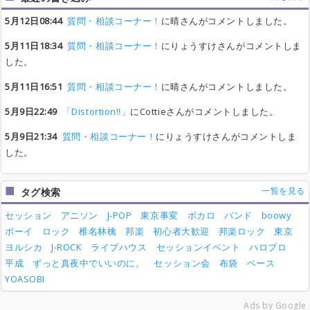
5月12日08:44
質問・相談コーナー！
に晴さんがコメントしました。
5月11日18:34
質問・相談コーナー！
にりょうすけさんがコメントしま
した。
5月11日16:51
質問・相談コーナー！
に晴さんがコメントしました。
5月9日22:49
「Distortion!!」
にCottieさんがコメントしました。
5月9日21:34
質問・相談コーナー！
にりょうすけさんがコメントしま
した。
一覧を見る
タグ検索
セッション
アニソン
J-POP
東京事変
ボカロ
バンド
boowy
ボーイ
ロック
椎名林檎
邦楽
初心者大歓迎
邦楽ロック
東京
ヨルシカ
J-ROCK
ライブハウス
セッションイベント
ハロプロ
平成
ずっと真夜中でいいのに。
セッション会
布袋
ベース
YOASOBI
Ads by Google