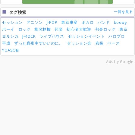
一覧を見る
タグ検索
セッション
アニソン
J-POP
東京事変
ボカロ
バンド
boowy
ボーイ
ロック
椎名林檎
邦楽
初心者大歓迎
邦楽ロック
東京
ヨルシカ
J-ROCK
ライブハウス
セッションイベント
ハロプロ
平成
ずっと真夜中でいいのに。
セッション会
布袋
ベース
YOASOBI
Ads by Google