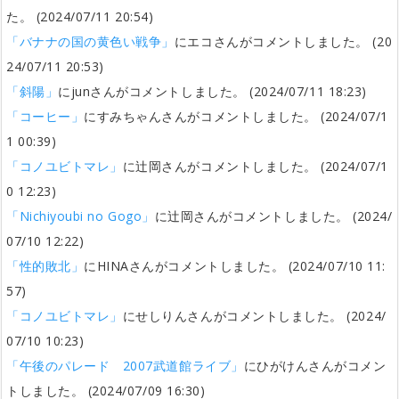
た。 (2024/07/11 20:54)
「バナナの国の黄色い戦争」
にエコさんがコメントしました。 (20
24/07/11 20:53)
「斜陽」
にjunさんがコメントしました。 (2024/07/11 18:23)
「コーヒー」
にすみちゃんさんがコメントしました。 (2024/07/1
1 00:39)
「コノユビトマレ」
に辻岡さんがコメントしました。 (2024/07/1
0 12:23)
「Nichiyoubi no Gogo」
に辻岡さんがコメントしました。 (2024/
07/10 12:22)
「性的敗北」
にHINAさんがコメントしました。 (2024/07/10 11:
57)
「コノユビトマレ」
にせしりんさんがコメントしました。 (2024/
07/10 10:23)
「午後のパレード 2007武道館ライブ」
にひがけんさんがコメン
トしました。 (2024/07/09 16:30)