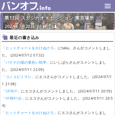
第13回 スガシカオ x セッション 東京場所
8
2024年7月20日(土) 終了
34名
最近の書き込み
「ヒットチャートをかけぬけろ」
にtaku。さんがコメントしまし
た。 (2024/07/12 07:32)
「バナナの国の黄色い戦争」
にいしぱらさんがコメントしまし
た。 (2024/07/11 22:09)
「コノユビトマレ」
にエコさんがコメントしました。 (2024/07/1
1 21:08)
「SPIRIT」
にエコさんがコメントしました。 (2024/07/11 20:59)
「91時91分」
にエコさんがコメントしました。 (2024/07/11 20:5
4)
「ヒットチャートをかけぬけろ」
にエコさんがコメントしまし