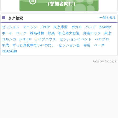
一覧を見る
タグ検索
セッション
アニソン
J-POP
東京事変
ボカロ
バンド
boowy
ボーイ
ロック
椎名林檎
邦楽
初心者大歓迎
邦楽ロック
東京
ヨルシカ
J-ROCK
ライブハウス
セッションイベント
ハロプロ
平成
ずっと真夜中でいいのに。
セッション会
布袋
ベース
YOASOBI
Ads by Google