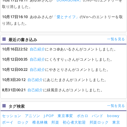
10月17日16:11
あゆみさんが
「DORAGONIA」
のVoへのエントリーを
取り消しました。
10月17日16:10
あゆみさんが
「愛とナイフ」
のVoへのエントリーを取
り消しました。
一覧を見る
最近の書き込み
10月16日22:52
自己紹介
にネコ@あいるさんがコメントしました。
10月12日00:35
自己紹介
にくろすりぃさんがコメントしました。
10月12日00:22
自己紹介
にやきとりさんがコメントしました。
10月3日20:12
自己紹介
にあじたまさんがコメントしました。
8月31日00:21
自己紹介
に緑風音さんがコメントしました。
一覧を見る
タグ検索
セッション
アニソン
J-POP
東京事変
ボカロ
バンド
boowy
ボーイ
ロック
椎名林檎
邦楽
初心者大歓迎
邦楽ロック
東京