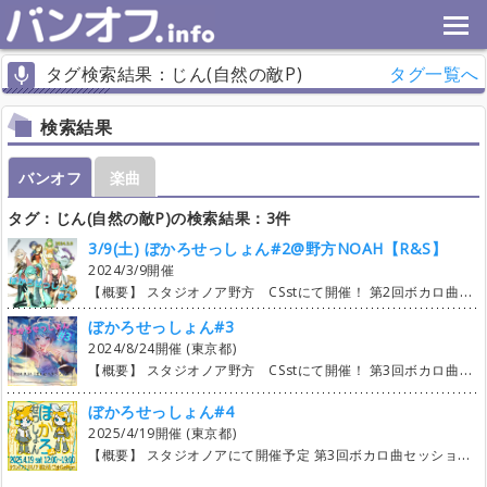
タグ検索結果：じん(自然の敵P)
タグ一覧へ
検索結果
バンオフ
楽曲
タグ：じん(自然の敵P)の検索結果：3件
3/9(土) ぼかろせっしょん#2@野方NOAH【R&S】
2024/3/9開催
【概要】 スタジオノア野方 CSstにて開催！ 第2回ボカロ曲セッションイベントになります。 楽曲によっては再現の難しい曲もありますが、 バンド編成にてセッションを楽しむことが目的なので お気軽に好きな曲へエントリーしていただければと思います。 ※一部楽曲はエントリー状況で同期音源を作成する予定です。 (Gt1＝Lead Gt2＝Backing) 初心者の方、初めましての方も大歓迎です。 高校生の方は参加費1,200円です。（学生証のご掲示に限り） お友達引き連れても大歓迎！ 見学のみも可能です。（見学者は無料。自己紹介に見学の旨をコメントお願い致します。） 是非ご参加お待ちしております。 掲示板（自己紹介）交流の際はご自由にお使いください。 セッションの模様は フルレコーディング、4アングルカメラにて収録し スタジオLIVE風に編集した後 動画をYouTubeにて参加者限定に公開いたします。 参加費用のお支払いは現金にて 当日、点呼の際に回収いたします。 ★公式LINE★ https://line.me/R/ti/p/@703klwav?from=page&liff.referrer=https%3A%2F%2Ft.co%2F&accountId=703klwav 友達追加してショップカードを発行して頂くと 参加時にポイントを付与！ 5Pt貯めれば参加費用割引のクーポンがGETできます。 【詳細】 1/27 エントリー開始（1人5曲） 2/10 上限曲数解放 （1人8曲） 2/20 上限曲数解放 無制限 【スケジュール】 12:15〜12:30 集合 13:00〜17:00 セッション 17:00〜17:45 バラシ 18:00〜 打ち上げ（参加自由）
ぼかろせっしょん#3
2024/8/24開催 (東京都)
【概要】 スタジオノア野方 CSstにて開催！ 第3回ボカロ曲セッションイベントになります。 ボカロP関連の楽曲もあり！ 例）星街すいせい・P丸様 など 楽曲によっては再現の難しい曲もありますが、 バンド編成にてセッションを楽しむことが目的なので お気軽に好きな曲へエントリーしていただければと思います。 ※一部楽曲はエントリー状況で同期音源を作成する予定です。 (Gt1＝Lead Gt2＝Backing) 初心者の方、初めましての方も大歓迎です。 高校生の方は参加費1,200円です。（学生証のご掲示に限り） お友達引き連れても大歓迎！ 見学のみも可能です。（見学者は無料。自己紹介に見学の旨をコメントお願い致します。） 是非ご参加お待ちしております。 掲示板（自己紹介）交流の際はご自由にお使いください。 セッションの模様は参加者限定視聴にてYoutubeLiveを行います。 参加費用のお支払いは現金またはpaypayにて 当日、点呼の際に回収いたします。 【詳細】 6/1 エントリー開始（1人3曲） 6/22上限曲数解放 （1人5曲） 7/6 上限曲数解放 無制限 【スケジュール】 12:15〜12:30 集合 13:00〜17:00 セッション 17:00〜17:45 バラシ 18:00〜 打ち上げ（参加自由）
ぼかろせっしょん#4
2025/4/19開催 (東京都)
【概要】 スタジオノアにて開催予定 第3回ボカロ曲セッションイベントになります。 ボカロP関連の楽曲もあり！ 例）星街すいせい・P丸様 など 楽曲によっては再現の難しい曲もありますが、 バンド編成にてセッションを楽しむことが目的なので お気軽に好きな曲へエントリーしていただければと思います。 ※一部楽曲はエントリー状況で同期音源を作成する予定です。 (Gt1＝Lead Gt2＝Backing) 初心者の方、初めましての方も大歓迎です。 高校生の方は参加費1,500円です。（学生証のご掲示に限り） お友達引き連れても大歓迎！ 見学のみも可能です。（見学者は無料。自己紹介に見学の旨をコメントお願い致します。） 是非ご参加お待ちしております。 掲示板（自己紹介）交流の際はご自由にお使いください。 セッションの模様は参加者限定視聴にてYoutubeLiveを行います。 また、後日収録した音声・映像を編集し1曲ごとの動画を再生リストにし共有もいたします。 参加費用のお支払いは現金またはpaypayにて 当日、点呼の際に回収いたします。 【詳細】 1/18（土） エントリー開始（1人3曲） 2/22（土）上限曲数解放 （1人5曲） 3/15（土）上限曲数解放 無制限 【スケジュール予定】 11:00〜12:00 集合 11:45～12:00 サウンドチェック（1曲目メンバー） 12:00〜18:10 セッション 18:10〜19:00 バラシ 19:00〜 打ち上げ（参加自由）