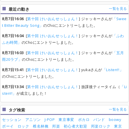
一覧を見る
最近の動き
8月7日16:06
[
第十回 けいおんせっしょん！
] ジャッキーさんが
「Swee
t Bitter Beauty Song」
のChoにエントリーしました。
8月7日16:04
[
第十回 けいおんせっしょん！
] ジャッキーさんが
「ふわ
ふわ時間」
のChoにエントリーしました。
8月7日16:03
[
第十回 けいおんせっしょん！
] ジャッキーさんが
「五月
雨20ラブ」
のChoにエントリーしました。
8月7日15:41
[
第十回 けいおんせっしょん！
] yukaさんが
「Listen!!」
のChoにエントリーしました。
8月7日13:34
[
第十回 けいおんせっしょん！
] 放課後ティータイム（
「Li
sten!!」
が成立しました！
一覧を見る
タグ検索
セッション
アニソン
J-POP
東京事変
ボカロ
バンド
boowy
ボーイ
ロック
椎名林檎
邦楽
初心者大歓迎
邦楽ロック
東京