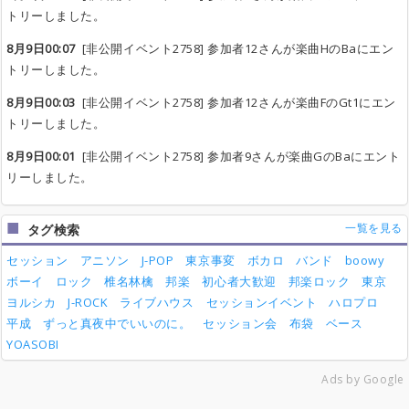
トリーしました。
8月9日00:07
[非公開イベント2758] 参加者12さんが楽曲HのBaにエン
トリーしました。
8月9日00:03
[非公開イベント2758] 参加者12さんが楽曲FのGt1にエン
トリーしました。
8月9日00:01
[非公開イベント2758] 参加者9さんが楽曲GのBaにエント
リーしました。
一覧を見る
タグ検索
セッション
アニソン
J-POP
東京事変
ボカロ
バンド
boowy
ボーイ
ロック
椎名林檎
邦楽
初心者大歓迎
邦楽ロック
東京
ヨルシカ
J-ROCK
ライブハウス
セッションイベント
ハロプロ
平成
ずっと真夜中でいいのに。
セッション会
布袋
ベース
YOASOBI
Ads by Google