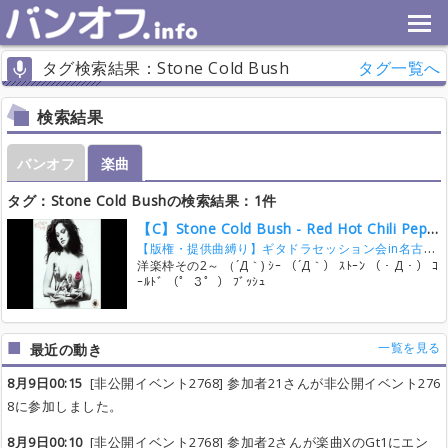
タグ検索結果：Stone Cold Bush
タグ一覧へ
検索結果
バンオフ
楽曲
タグ：Stone Cold Bushの検索結果：1件
【C】Stone Cold Bush - Red Hot Chili Peppers
【版権・提供曲縛り】ギタドラセッション会in名古屋
(
洋楽枠その2～ （´Д｀) ｼｰ （´Д｀） ｽﾄｰﾝ （・Д・） ｺ
ｰﾙﾄﾞ （゜３゜） ﾌﾞｯｼｭ
一覧を見る
最近の動き
8月9日00:15
[非公開イベント2768] 参加者21さんが非公開イベント276
8に参加しました。
8月9日00:10
[非公開イベント2768] 参加者2さんが楽曲XのGt1にエン