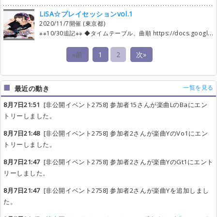
LiSA☆プレイセッションvol.1
2020/11/7開催 (東京都)
※※10/30追記※※ ◆タイムテーブル、曲順 https://docs.google.com/spreadsheets/d/1aHUHhNhLLWxFpqq2cXijNRq-ZXw7lq5HitQxXQk-M38/edit?usp=sharing ご覧のとおりタイトなスケジュールとなっております。 転換中の音出しは最低限にして頂き、なるべく転換に時間がかからないようご協力頂けますと幸いです。 時間が余った場合はお代わりタイムに突入します。 ※※10/26追記※※ 曲エントリー終了日時を、10/30(金) 23:00から10/29(木) 23:00に変更させて頂きます。 既に追加曲のエントリーはしめていますが、成立曲のあいているパートに入りたい方はご注意ください。 急な変更で申し訳ありませんが、よろしくお願いします。 ※※10/5追記※※ 現在のコロナの状況から、打上げは開催しない事に致しました。 セッションが終了次第自由解散にしますので、飲み会等は各自自由にお願いします。 ◆ご挨拶 主催のYUKiです。 バンド活動やライブ活動が制限されてそろそろ限界な皆様。 コロナ対策を十分した上で、めいっぱい楽しみましょう！ セッションの主催は初めてなので、ご不便おかけする事も多いと思いますが、温かい目で見守って頂ければ幸いです。 以下、お手数ですが必ず全文お読みになってからご参加ください。 ◆概要 LiSA・ガルデモの楽曲を演奏するセッションです。 LiSAのカバー曲もOKです。 ◆場所 サウンドスタジオNOAH野方店Cst（36帖）＋Subroom（12帖） https://www.studionoah.jp/nogata/csst/ ◆日程 2020年11月7日(土) 12:00 ～ 19:00 ◆スケジュール 11:00-11:30 設営 11:30-受付開始 11:40-サウンドチェック 12:00-18:30 演奏 18:30-19:00 片付け 19:00 完全撤収 ※成立状況によって多少前後する可能性があります。 ◆参加費 演奏参加：1600円 見学：500円 →お金はおつりが出ないよう封筒などにいれた上、名前を書いて受付でお渡し下さい。コロナ対策の為、ご協力よろしくお願いします。 打ち上げ：なし ◆エントリーについて ・下記がエントリーのスケジュールとなります。 ---------------------------------------------------------------- 1次エントリー開始8/1(土) 22:00～ 3曲まで（Keyは4曲まで） 2次エントリー開始9/5(土) 22:00～ 4曲まで（Keyは5曲まで） 3次エントリー開始10/17 (土) 22:00～ 全パート制限なし（パートを跨いでのエントリーもOK） 曲エントリー終了日時 10/30(金) 23:00 ※状況を見て変更の可能性あり ---------------------------------------------------------------- ・演奏曲は30曲前後を予定しております（1曲あたり転換含み10分強予定）ので、30曲くらいの成立を目処にエントリー受付けを閉めます。 ・パートを跨いでのエントリーもOKとしますが、本来のパートの方が全然入れない・・ というような事がないよう、常識の範囲内でお願いします。 また上限緩和までは、エントリーしたパート以外のパートへのエントリーはご遠慮ください。 上限緩和後はパートを渡ってのエントリーも可能といたします。 ・全パートの追加が必須ですが、ガルデモ曲のみキーボードは必須にしなくてもOKです。 ・コーラスは任意で構いませんので、なるべく追加をお願いします。（ボーカルの方がより参加できる為） ・ギター2も任意で構いませんので、なるべく追加をお願いします。（より沢山のギタリストが参加できる為） ・ROCK-modeをいれる際は、通常verか'18verかまで記載をお願いします。 ◆機材について ・基本スタジオの常設機材の一部を使用させていただきます。 希望機材がある場合、またはレンタルが必要な場合はレンタル機材スレッドにて、10/25（日）までに申請をお願い致します。 ・大型機材(ラックエフェクター、アンプ、複数台のキーボード等準備に時間のかかる機材)を持ち込み予定の方は、持込み機材スレッドにて、10/25（日）までに申請をお願い致します。 ・マイクは基本持ち込みでお願いします。 ない方のみお貸ししますが、コロナ対策の為、最後まで同じマイクを使って頂きます。 レンタルが必要な方はレンタル機材スレッドにて、10/25（日）までに申請をお願い致します。 ・キーボードは、常設でROLANDのRD800があるのですが、コロナの対策として楽器の使い回しをなるべく避けたい為レンタルはしていません。 が、もし使いたいという方がいましたらレンタルしますので、その際はレンタル機材スレッドにて、10/25（日）までに申請をお願い致します。 ◆コロナ対策について ・NOAHの入り口にアルコール消毒がおいてありますので、出入りする際は必ず消毒をお願いします。また入出時に検温もありますので、ご協力をお願いします。 ・演奏中以外は、マスクの着用をお願いします。 ・サブルームにあまり大人数でたまらないようお願いします。 ・マイクは1人1本、最後まで同じマイクを使って頂きます。当日のマイクの貸し借りはご遠慮下さい。 ※政府からのイベント自粛要請や、緊急事態宣言が出ない限りは開催します。 コロナの状況が酷くなったら出られずキャンセルするかも‥という方は、申し訳ありませんが、はじめから参加を控えて頂ければ幸いです。 ◆注意事項 会場内で発生した紛失、盗難、その他事故につきましては一切の責任を負いかねますので、貴重品または機材の管理は各自で徹底していただくようお願い致します。 愛と思いやりを大切に、安全に、最高に楽しんでいきましょう！！
«前
1
2
次»
一覧を見る
最近の動き
8月7日21:51
[非公開イベント2758] 参加者15さんが楽曲LのBaにエン
トリーしました。
8月7日21:48
[非公開イベント2758] 参加者2さんが楽曲YのVo1にエン
トリーしました。
8月7日21:47
[非公開イベント2758] 参加者2さんが楽曲YのGt1にエント
リーしました。
8月7日21:47
[非公開イベント2758] 参加者2さんが楽曲Yを追加しまし
た。