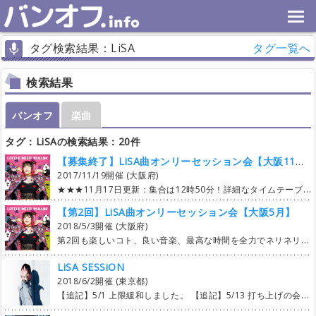
タグ検索結果：LiSA
タグ一覧へ
検索結果
バンオフ
楽曲
タグ：LiSAの検索結果：20件
【募集終了】LiSA曲オンリーセッション会【大阪11月】
2017/11/19開催 (大阪府)
【第2回】LiSA曲オンリーセッション会【大阪5月】
2018/5/3開催 (大阪府)
第2回も楽しいコト、良い音楽、最高な時間を全力でネリネリして参ります。 期待しかしないでね。 ココロを狙い撃ち！！ よろしくお願い致しますヽ('∀')ﾉ ※ドラムは全て任意でお願いします！（成立スピード向上の為 ★場所 スタジオ246JUSO Lst ★日時 2018/5/3 13〜19時 13:00～13:15 スタジオ246JUSO Lst前にて受付 13:15～13:30 自己紹介 13:30～18:30 セッション開始～セッション終了 18:30～19:00 撤収 19:30～22:30 打ち上げ～解散 ★見学について Free!!（入場無料） other でバンオフに参加していただけると助かります！（人数把握の為） ★エントリー曲数の上限・曲の追加について 曲の追加は1人1曲、曲被り無しでお願いします！ エントリー可能な曲数は時間の経過と共に増えていきます😎 エントリー可能曲数が増えても追加は一人一曲、譲渡可も含んだ曲数です🙌 楽曲追加開始：2曲（2018/3/2 21：00～） 楽曲追加開始から1週間後：3曲（2018/3/9 21：00～） 楽曲追加開始から2週間後：5曲（2018/3/16 21：00～） 楽曲追加開始から3週間後：制限無し（2018/3/23 21：00～） （自分が追加した曲を含む） 上限開放時（3/23）に成立曲数が少ない場合は、既に成立している曲の2週目を募集します！ ★演奏楽曲の成立について 18曲成立した時点終了になります🙌（手動なのでラグあります） 基本全パート揃っての成立ですが、最低限の演奏に必要の無いパートは任意にして曲の追加をお願いします！ （ex.ガルデモ曲はキーボード無しでもOK） 皆で成立に協力いただけると助かります！ それと、冒頭でも記載しましたが、ドラムは全て任意でお願いします(ﾟ∀ﾟ) ★楽曲 タイアップはもちろん、ノンタイアップもOK！ Girls dead monsterもOK＼(^o^)／ 公式にカバーされている曲もOK！（ex.夜咄ディセイブ） ★写真と動画について 演奏中、動画撮影します！ 参加者Onlyでの限定公開の予定。 写真の撮影も基本自由とさせていただきますが、基本参加者内でのシェアとさせてください！ SNS等での公開は各々のモラルにお任せしますが、常識の範囲内でお願いしておきます！ ★打ち上げについて coming soon !! ★質問がある フォローミー！ → @lisa_session ツイッターでリプかDMください！
LiSA SESSiON
2018/6/2開催 (東京都)
【追記】5/1 上限緩和しました。 【追記】5/13 打ち上げの会場決まりました。 【追記】5/26 タイムテーブル、参加者名簿を作成しました。 【追記】5/30 レンタル機材について記載しました。 必ず全文お読みになってからご参加ください。 LiSAさん関連の楽曲を演奏するセッションです。 LiSAさん関連の楽曲であれば何でも構いません。 ガルデモ、カバー曲、インディーズ時代の曲何でもオッケーです。 エントリーは1人3曲までとさせていただきます。 頃合いを見て上限を開放していきたいと思います。 演奏曲は25～30曲前後を予定しております。 【追記】5/1 上限緩和しました。 現在エントリーの上限は4曲です。 また演奏曲も35曲まで増やしました。 上限緩和まではエントリーしたパート以外のパートへのエントリーはご遠慮ください。 上限緩和後はパートを渡ってのエントリーも可能といたします。 【追記】5/13 打ち上げの会場決まりました。 天下の焼き鳥 信長 大久保店 3時間飲み放題コース 3,500円 となります。 40名以上の参加で店内貸し切りになるそうです。 予約等の関係上参加受付締め切りを5/25までとさせていただきます。 それ以降は店にかけあってみますが参加できない可能性もあるのでご了承下さい。 【追記】5/26 タイムテーブル、参加者名簿を作成しました。 https://docs.google.com/spreadsheets/d/1ymVfp5JMZdEbjui1gs_A7gJGuKDVxz77-YICAJdU1TM/edit?usp=sharing 遅刻、早退等考慮してタイムテーブルを組んであります。 半端ではありますが、一曲9分計算でタイムテーブルを組んであります。 参加者の皆様は内容に不備がないかご確認下さい。 内容に不備があった場合は主催までご一報いただけると助かります。 【追記】5/30 レンタル機材について 質問があったのでレンタル機材リストを記載しておきます。 ・Guitar Amp Marshall JCM2000 / 1960A Roland JC-120 ・Bass Amp Ampeg SVT3PRO / SVT810E ・Dr Set Absolute Hybrid Maple SABIAN Cymbal Set ・Keybord Roland RD-700NX 【ギタリスト、ボーカリストの方にご連絡】 ・ボーカリストの方へ 今回ボーカルマイクですが、スタジオのワイヤレスマイクをレンタルさせていただくことになりました。 なので今回はマイクの持ち込みを禁止とさせていただきます。 ご了承下さい。 ・ギタリストの方へ 今回会場のレンタル品の都合上、ギターアンプを 上手：Marshall JCM2000 下手：Roland JC-120 の２台固定とさせていただきます。 下手ギターアンプをご利用になる方はエフェクターの持ち込みを推奨させていただきます。 こちらもご了承いただければ幸いです。 愛と思いやりを大切に、参加するみんなで最高に楽しめるセッションにしていきましょう！！