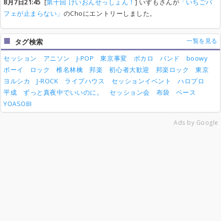
8月7日21:45
[
第十回 けいおんせっしょん！
] いずもさんが
「いちごパ
フェが止まらない」
のChoにエントリーしました。
一覧を見る
タグ検索
セッション
アニソン
J-POP
東京事変
ボカロ
バンド
boowy
ボーイ
ロック
椎名林檎
邦楽
初心者大歓迎
邦楽ロック
東京
ヨルシカ
J-ROCK
ライブハウス
セッションイベント
ハロプロ
平成
ずっと真夜中でいいのに。
セッション会
布袋
ベース
YOASOBI
Ads by Google