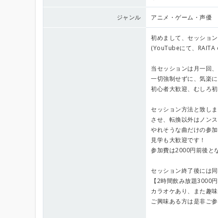
ジャンル
アニメ・ゲーム・声優
初めまして、セッション主
(YouTubeにて、RA
当セッションは月一回、
一切強制せずに、気楽に
初心者大歓迎、むしろ初
セッション方法と致しま
させ、転換以外はノンス
やれそうな曲だけの参加(
見学も大歓迎です！
参加費は2000円前後と
セッション終了後には同
【2時間飲み放題3000
カラオケあり、また趣味
ご興味ある方は是非ご参