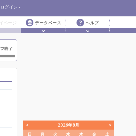
ログイン
イページ
データベース
ヘルプ
2026年8月
日
月
火
水
木
金
土