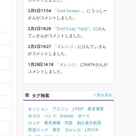
2月5日11:54
「God knows...」
にうっしー
さんがコメントしました。
2月2日19:29
「Don't say "lazy"」
にけん
てぃさんがコメントしました。
2月2日19:27
「オレンジ」
にけんてぃさん
がコメントしました。
1月28日14:18
「オレンジ」
にRAITAさんが
コメントしました。
一覧を見る
タグ検索
セッション
アニソン
J-POP
東京事変
ボカロ
バンド
boowy
ボーイ
ロック
椎名林檎
邦楽
初心者大歓迎
邦楽ロック
東京
ヨルシカ
J-ROCK