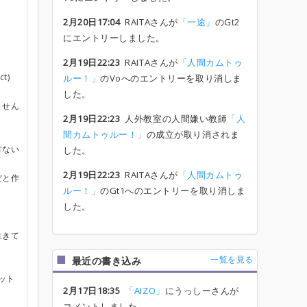
2月20日17:04
RAITAさんが
「一途」
のGt2
にエントリーしました。
2月19日22:23
RAITAさんが
「人間カムトゥ
t)
ルー！」
のVoへのエントリーを取り消しま
した。
ません
2月19日22:23
人外教室の人間嫌い教師
「人
間カムトゥルー！」
の成立が取り消されま
方ない
した。
2月19日22:23
RAITAさんが
「人間カムトゥ
だと作
ルー！」
のGt1へのエントリーを取り消しま
した。
生きて
一覧を見る
最近の書き込み
ット
2月17日18:35
「AIZO」
にうっしーさんが
コメントしました。