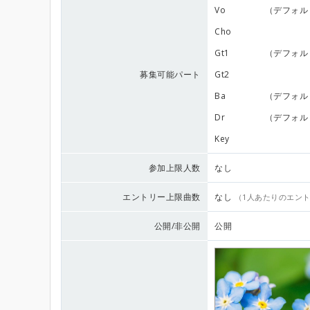
Vo
（デフォル
Cho
Gt1
（デフォル
募集可能パート
Gt2
Ba
（デフォル
Dr
（デフォル
Key
参加上限人数
なし
エントリー上限曲数
なし
（1人あたりのエン
公開/非公開
公開