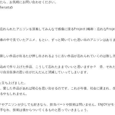
たら、お気軽にお問い合わせください。
@theraita5
られたアニソンを演奏してみんなで感傷に浸るProject (略称：忘れなProjec
春の中で見ていたアニメ、もとい、ずっと聞いていた思い出のアニソンはあり
新しい作品が出るたび押し出されるように古い作品が忘れられていくのは致し
込めて作り上げた作品、こうして忘れたままでいいと思いますか？ 否、それ
り自分自身の思い出がだんだんと消滅していってしまいます。
ctを立ち上げました。
、愛した作品があれば初心を思い出せるのです。これが今後、社会に揉まれ、
るやもしれません。
アニメやアニソンが少しでも好きなら、担当パートや技術は問いません。ENJOYがモ
手なれ、技術は後からついてくるものと思っていきましょう。