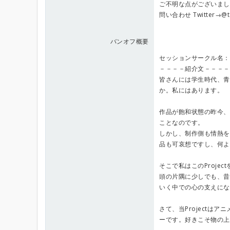
ご不明な点がございまし
問い合わせ Twitter→
バンオフ概要
セッションサークル名：忘れ
－－－－紹介文－－－－
皆さんには学生時代、青
か。私にはあります。
作品が飽和状態の昨今、
ことなのです。
しかし、制作側も情熱を
品も可哀想ですし、何よ
そこで私はこのProje
頭の片隅に少しでも、昔
いく中での心の支えにな
さて、当Projectは
ーです。好きこそ物の上