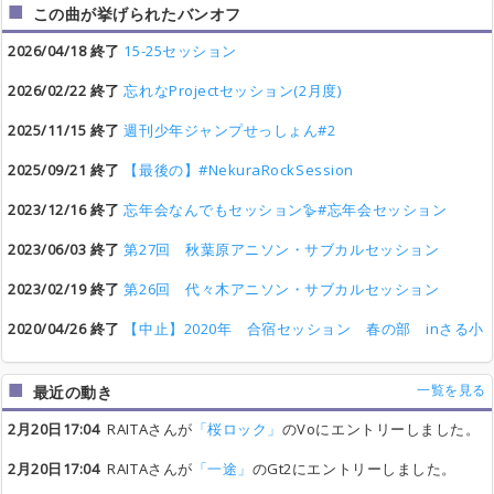
この曲が挙げられたバンオフ
2026/04/18 終了
15-25セッション
2026/02/22 終了
忘れなProjectセッション(2月度)
2025/11/15 終了
週刊少年ジャンプせっしょん#2
2025/09/21 終了
【最後の】#NekuraRockSession
2023/12/16 終了
忘年会なんでもセッション🪿#忘年会セッション
2023/06/03 終了
第27回 秋葉原アニソン・サブカルセッション
2023/02/19 終了
第26回 代々木アニソン・サブカルセッション
2020/04/26 終了
【中止】2020年 合宿セッション 春の部 inさる小
一覧を見る
最近の動き
2月20日17:04
RAITAさんが
「桜ロック」
のVoにエントリーしました。
2月20日17:04
RAITAさんが
「一途」
のGt2にエントリーしました。