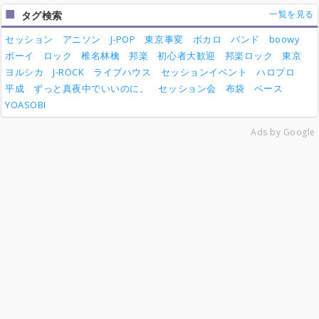
一覧を見る
タグ検索
セッション
アニソン
J-POP
東京事変
ボカロ
バンド
boowy
ボーイ
ロック
椎名林檎
邦楽
初心者大歓迎
邦楽ロック
東京
ヨルシカ
J-ROCK
ライブハウス
セッションイベント
ハロプロ
平成
ずっと真夜中でいいのに。
セッション会
布袋
ベース
YOASOBI
Ads by Google