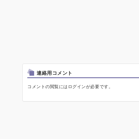
連絡用コメント
コメントの閲覧にはログインが必要です。