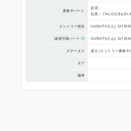
必須：
募集中パート
任意：
Cho,Gt2,Ba,Dr,
エントリー状況
Vo(RAITAさん), Gt1(R
譲渡可能パート
Vo(RAITAさん), Gt1(R
ステータス
成立 (エントリー募集中)
タグ
備考