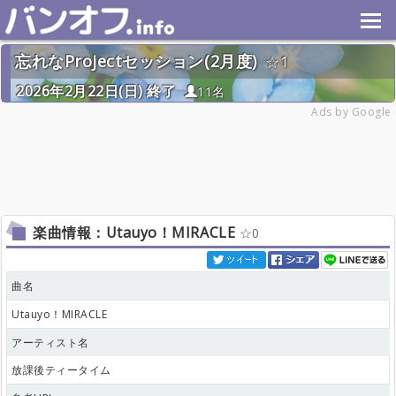
忘れなProjectセッション(2月度)
1
2026年2月22日(日) 終了
11名
Ads by Google
楽曲情報：Utauyo！MIRACLE
0
曲名
Utauyo！MIRACLE
アーティスト名
放課後ティータイム