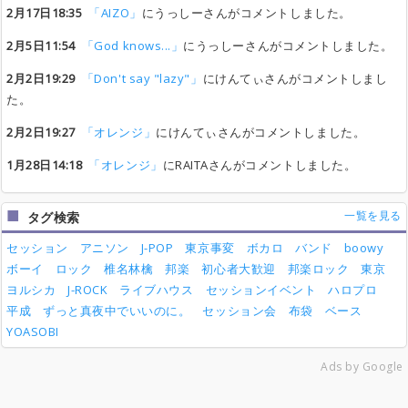
2月17日18:35
「AIZO」
にうっしーさんがコメントしました。
2月5日11:54
「God knows...」
にうっしーさんがコメントしました。
2月2日19:29
「Don't say "lazy"」
にけんてぃさんがコメントしまし
た。
2月2日19:27
「オレンジ」
にけんてぃさんがコメントしました。
1月28日14:18
「オレンジ」
にRAITAさんがコメントしました。
一覧を見る
タグ検索
セッション
アニソン
J-POP
東京事変
ボカロ
バンド
boowy
ボーイ
ロック
椎名林檎
邦楽
初心者大歓迎
邦楽ロック
東京
ヨルシカ
J-ROCK
ライブハウス
セッションイベント
ハロプロ
平成
ずっと真夜中でいいのに。
セッション会
布袋
ベース
YOASOBI
Ads by Google