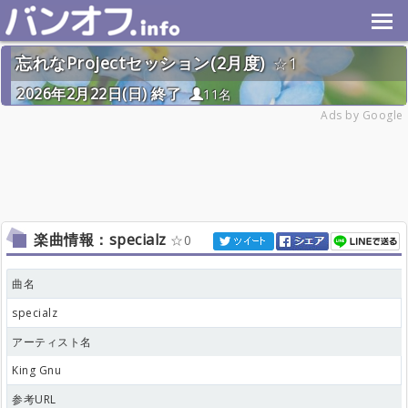
忘れなProjectセッション(2月度)
1
2026年2月22日(日) 終了
11名
Ads by Google
楽曲情報：specialz
0
曲名
specialz
アーティスト名
King Gnu
参考URL