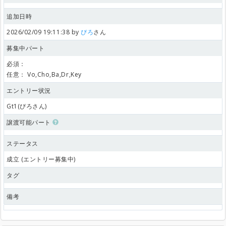
追加日時
2026/02/09 19:11:38 by
ぴろ
さん
募集中パート
必須：
任意：
Vo,Cho,Ba,Dr,Key
エントリー状況
Gt1(ぴろさん)
譲渡可能パート
ステータス
成立 (エントリー募集中)
タグ
備考