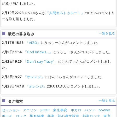
が取り消されました。
2月19日22:23
RAITAさんが
「人間カムトゥルー！」
のGt1へのエントリ
ーを取り消しました。
一覧を見る
最近の書き込み
2月17日18:35
「AIZO」
にうっしーさんがコメントしました。
2月5日11:54
「God knows...」
にうっしーさんがコメントしました。
2月2日19:29
「Don't say "lazy"」
にけんてぃさんがコメントしまし
た。
2月2日19:27
「オレンジ」
にけんてぃさんがコメントしました。
1月28日14:18
「オレンジ」
にRAITAさんがコメントしました。
一覧を見る
タグ検索
セッション
アニソン
J-POP
東京事変
ボカロ
バンド
boowy
ボーイ
ロック
椎名林檎
邦楽
初心者大歓迎
邦楽ロック
東京