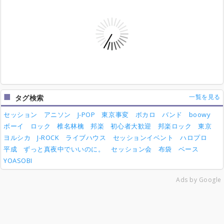
4月17日08:10
はやてさんが掲示板に新しいスレッドを作成しました。
4月11日23:12
写真とか動画とか
にはやてさんがコメントしました。
4月5日18:31
はやてさんが掲示板に新しいスレッドを作成しました。
3月29日11:11
遅刻・早退スレッド
にはやてさんがコメントしました。
3月29日10:53
遅刻・早退スレッド
にかなたさんがコメントしました。
一覧を見る
タグ検索
セッション
アニソン
J-POP
東京事変
ボカロ
バンド
boowy
ボーイ
ロック
椎名林檎
邦楽
初心者大歓迎
邦楽ロック
東京
ヨルシカ
J-ROCK
ライブハウス
セッションイベント
ハロプロ
平成
ずっと真夜中でいいのに。
セッション会
布袋
ベース
YOASOBI
Ads by Google