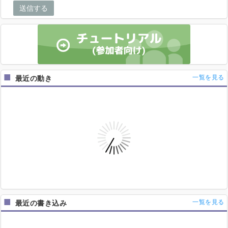
送信する
一覧を見る
最近の動き
3月28日21:48
Ave Mujica
「天球のMusica」
が成立しました！
3月28日21:48
Moeさんが
「天球のMusica」
のKeyにエントリーしまし
た。
3月28日21:07
U(ゆー)さんが
「顔」
のBaにエントリーしました。
3月28日20:25
Yさんが
「天球のMusica」
のDrにエントリーしました。
3月28日19:22
U(ゆー)さんが
「天球のMusica」
のBaにエントリーしま
した。
一覧を見る
最近の書き込み