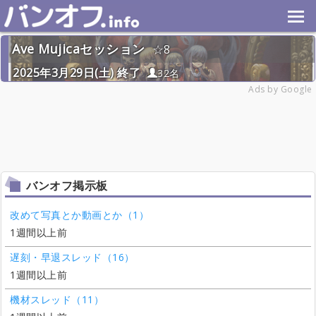
Ave Mujicaセッション
8
2025年3月29日(土) 終了
32名
Ads by Google
バンオフ掲示板
改めて写真とか動画とか（1）
1週間以上前
遅刻・早退スレッド（16）
1週間以上前
機材スレッド（11）