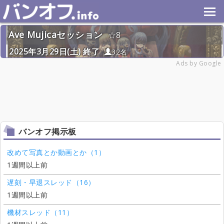
Ave Mujicaセッション
8
2025年3月29日(土) 終了
32名
Ads by Google
バンオフ掲示板
改めて写真とか動画とか（1）
1週間以上前
遅刻・早退スレッド（16）
1週間以上前
機材スレッド（11）