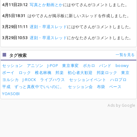
4月11日23:12
写真とか動画とか
にはやてさんがコメントしました。
4月5日18:31
はやてさんが掲示板に新しいスレッドを作成しました。
3月29日11:11
遅刻・早退スレッド
にはやてさんがコメントしました。
3月29日10:53
遅刻・早退スレッド
にかなたさんがコメントしました。
一覧を見る
タグ検索
セッション
アニソン
J-POP
東京事変
ボカロ
バンド
boowy
ボーイ
ロック
椎名林檎
邦楽
初心者大歓迎
邦楽ロック
東京
ヨルシカ
J-ROCK
ライブハウス
セッションイベント
ハロプロ
平成
ずっと真夜中でいいのに。
セッション会
布袋
ベース
YOASOBI
Ads by Google