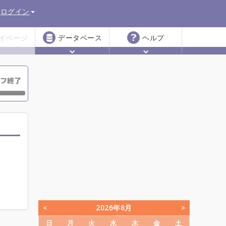
ログイン
イページ
データベース
ヘルプ
2026年8月
日
月
火
水
木
金
土