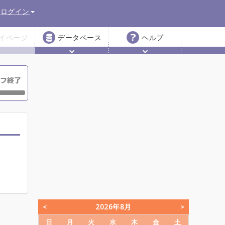
ログイン
イページ
データベース
ヘルプ
2026年8月
日
月
火
水
木
金
土