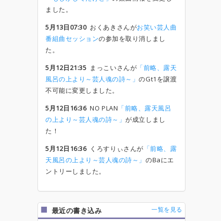
ました。
5月13日07:30
おくあきさんが
お笑い芸人曲
番組曲セッション
の参加を取り消しまし
た。
5月12日21:35
まっこいさんが
「前略、露天
風呂の上より～芸人魂の詩～」
のGt1を譲渡
不可能に変更しました。
5月12日16:36
NO PLAN
「前略、露天風呂
の上より～芸人魂の詩～」
が成立しまし
た！
5月12日16:36
くろすりぃさんが
「前略、露
天風呂の上より～芸人魂の詩～」
のBaにエ
ントリーしました。
一覧を見る
最近の書き込み