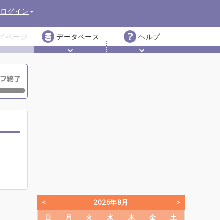
ログイン
イページ
データベース
ヘルプ
2026年8月
日
月
火
水
木
金
土