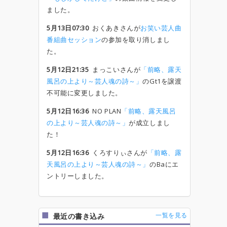
ました。
5月13日07:30
おくあきさんが
お笑い芸人曲
番組曲セッション
の参加を取り消しまし
た。
5月12日21:35
まっこいさんが
「前略、露天
風呂の上より～芸人魂の詩～」
のGt1を譲渡
不可能に変更しました。
5月12日16:36
NO PLAN
「前略、露天風呂
の上より～芸人魂の詩～」
が成立しまし
た！
5月12日16:36
くろすりぃさんが
「前略、露
天風呂の上より～芸人魂の詩～」
のBaにエ
ントリーしました。
一覧を見る
最近の書き込み